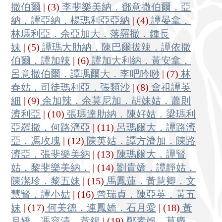
撒伯爾
| (3)
李斐樂美納．鄧意撒伯爾．亞
納．譚亞納．楊瑪利亞亞納
| (4)
譚晏拿．
林瑪利亞．余亞加大．落羅撒．鍾長
妹
| (5)
譚瑪大肋納．陳巴爾拔辣．譚依撒
伯爾．譚加辣
| (6)
譚加大利納．黃安拿．
呂意撒伯爾．譚瑪爾大．李吧吟唦
| (7)
林
春姑．司徒瑪利亞．張類沙
| (8)
會祖譚英
細
| (9)
余加辣．余莫尼加．胡妹姑．蕭則
濟利亞
| (10)
張瑪達肋納．陳好姑．梁瑪利
亞羅撒．何路濟亞
| (11)
呂瑪爾大．譚路濟
亞．馮玫瑰
| (12)
陳英姑．譚方濟加．陳路
濟亞．張斐樂美納
| (13)
陳瑪爾大．譚賢
姑．黎斐樂美納．
| (14)
劉貴嬌．譚靜姑．
陳潔珍．黎五妹
| (15)
馬鳳蓮．黃慧卿．文
慧賢．譚小姑
| (16)
曾瑞貞．陳亞英．黃五
妹
| (17)
何美德．連鳳嬌．石月愛
| (18)
黃
月嬌．馮容清．黃銀
| (19)
鄭素娛．莫慶