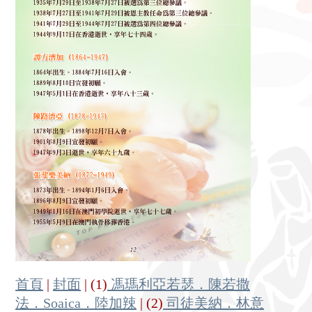
首頁
|
封面
| (1)
馮瑪利亞若瑟．陳若撒
法．Soaica．陸加辣
| (2)
司徒美納．林意