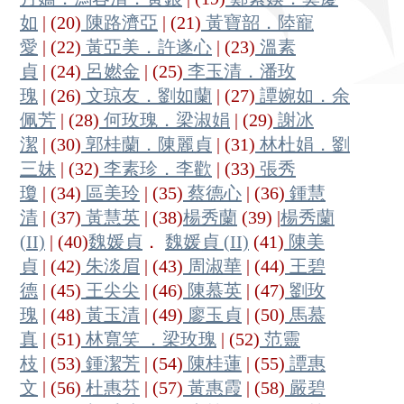
如
| (20)
陳路濟亞
| (21)
黃寶韶．陸寵
愛
| (22)
黃亞美．許遂心
| (23)
溫素
貞
| (24)
呂㜣金
| (25)
李玉清．潘玫
瑰
| (26)
文琼友．劉如蘭
| (27)
譚婉如．余
佩芳
| (28)
何玫瑰．梁淑娟
| (29)
謝冰
潔
| (30)
郭桂蘭．陳麗貞
| (31)
林杜娟．劉
三妹
| (32)
李素珍．李歡
| (33)
張秀
瓊
| (34)
區美玲
| (35)
蔡德心
| (36)
鍾慧
清
| (37)
黃慧英
| (38)
楊秀蘭
(39) |
楊秀蘭
(II)
| (40)
魏媛貞
．
魏媛貞 (II)
(41)
陳美
貞
| (42)
朱淡眉
| (43)
周淑華
| (44)
王碧
德
| (45)
王尖尖
| (46)
陳慕英
| (47)
劉玫
瑰
| (48)
黃玉清
| (49)
廖玉貞
| (50)
馬慕
真
| (51)
林寬笑 ．梁玫瑰
| (52)
范靈
枝
| (53)
鍾潔芳
| (54)
陳桂蓮
| (55)
譚惠
文
| (56)
杜惠芬
| (57)
黃惠霞
| (58)
嚴碧