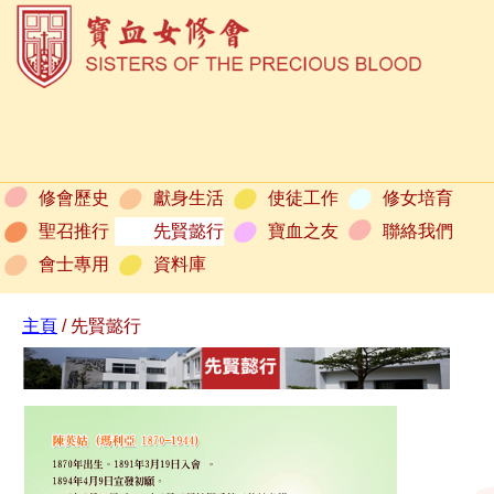
修會歷史
獻身生活
使徒工作
修女培育
聖召推行
先賢懿行
寶血之友
聯絡我們
會士專用
資料庫
主頁
/ 先賢懿行